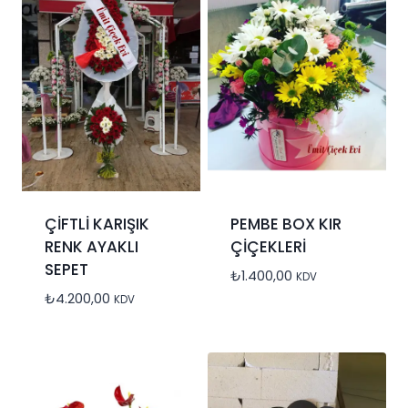
ÇİFTLİ KARIŞIK
PEMBE BOX KIR
RENK AYAKLI
ÇİÇEKLERİ
SEPET
₺
1.400,00
KDV
₺
4.200,00
KDV