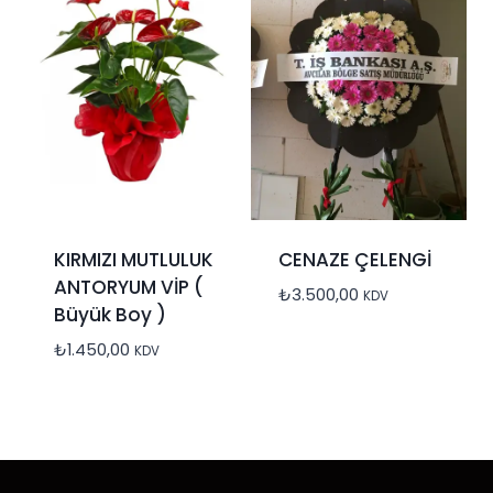
KIRMIZI MUTLULUK
CENAZE ÇELENGİ
ANTORYUM VİP (
₺
3.500,00
KDV
Büyük Boy )
₺
1.450,00
KDV