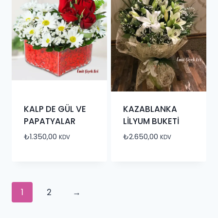
KALP DE GÜL VE
KAZABLANKA
PAPATYALAR
LİLYUM BUKETİ
₺
1.350,00
₺
2.650,00
KDV
KDV
1
2
→