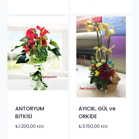
ANTORYUM
AYICIK, GÜL ve
BİTKİSİ
ORKİDE
₺
1.200,00
₺
3.150,00
KDV
KDV