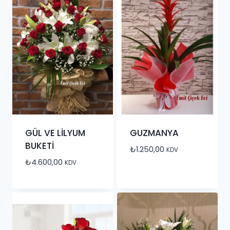
GÜL VE LİLYUM
GUZMANYA
BUKETİ
₺
1.250,00
KDV
₺
4.600,00
KDV