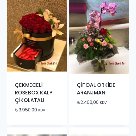
ÇEKMECELİ
ÇİF DAL ORKİDE
ROSEBOX KALP
ARANJMANI
ÇİKOLATALI
₺
2.400,00
KDV
₺
3.950,00
KDV