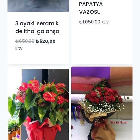
PAPATYA
VAZOSU
₺
1.050,00
KDV
3 ayaklı seramik
de ithal galanşo
₺
650,00
₺
620,00
KDV