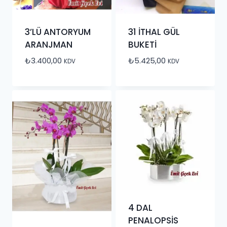
3’LÜ ANTORYUM
31 İTHAL GÜL
ARANJMAN
BUKETİ
₺
3.400,00
₺
5.425,00
KDV
KDV
4 DAL
PENALOPSİS