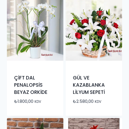
ÇİFT DAL
GÜL VE
PENALOPSİS
KAZABLANKA
BEYAZ ORKİDE
LİLYUM SEPETİ
₺
1.800,00
₺
2.580,00
KDV
KDV