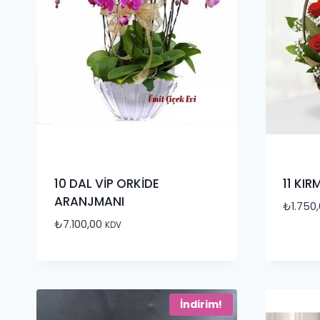
10 DAL VİP ORKİDE
11 KIR
ARANJMANI
₺
1.750
₺
7.100,00
KDV
İndirim!