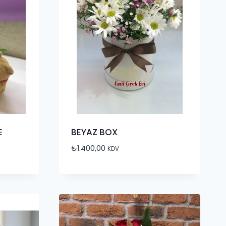
E
BEYAZ BOX
₺
1.400,00
KDV