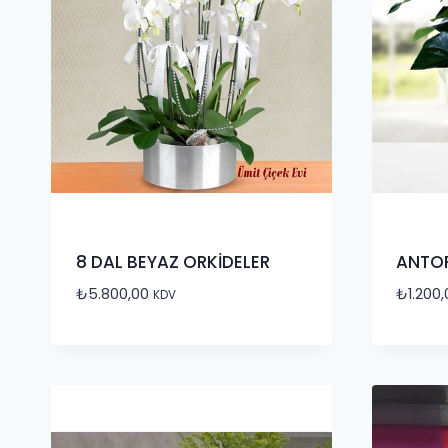
8 DAL BEYAZ ORKİDELER
ANTOR
₺
5.800,00
₺
1.200
KDV