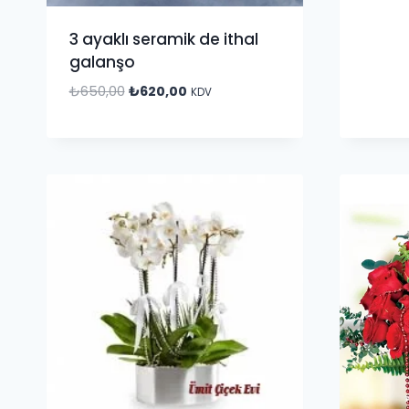
3 ayaklı seramik de ithal
galanşo
₺
650,00
₺
620,00
KDV