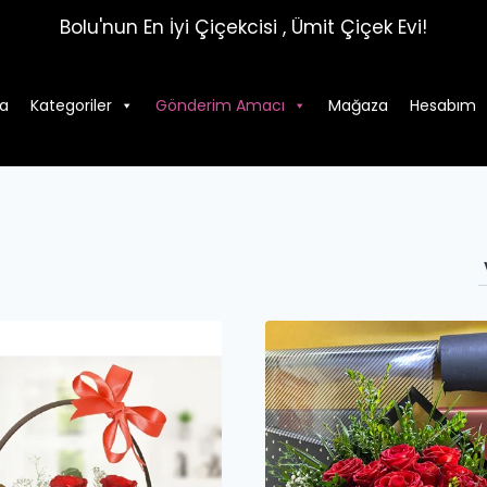
Bolu'nun En İyi Çiçekcisi , Ümit Çiçek Evi!
a
Kategoriler
Gönderim Amacı
Mağaza
Hesabım