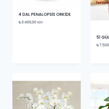
4 DAL PENALOPSİS ORKİDE
₺
3.400,00
KDV
51 GÜ
₺
7.500