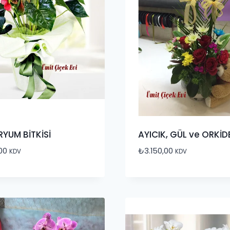
YUM BİTKİSİ
AYICIK, GÜL ve ORKİD
,00
₺
3.150,00
KDV
KDV