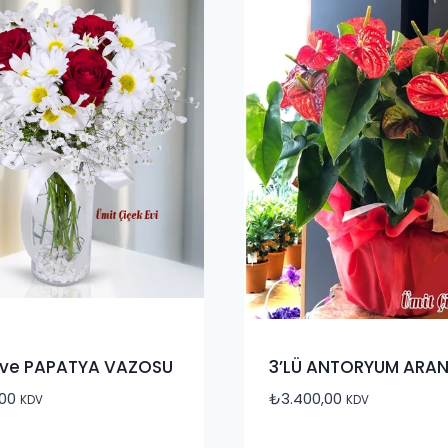
 ve PAPATYA VAZOSU
3’LÜ ANTORYUM ARA
,00
₺
3.400,00
KDV
KDV