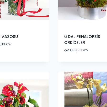
L VAZOSU
6 DAL PENALOPSİS
ORKİDELER
,00
KDV
₺
4.600,00
KDV