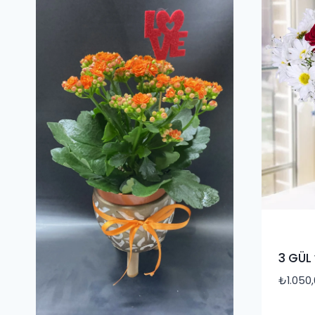
3 GÜL
₺
1.050