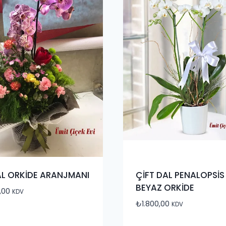
AL ORKİDE ARANJMANI
ÇİFT DAL PENALOPSİS
BEYAZ ORKİDE
,00
KDV
₺
1.800,00
KDV