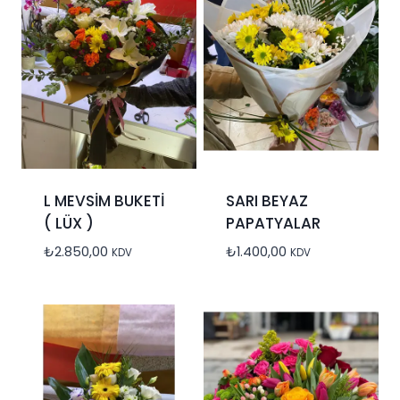
L MEVSİM BUKETİ
SARI BEYAZ
( LÜX )
PAPATYALAR
₺
2.850,00
₺
1.400,00
KDV
KDV