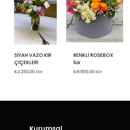
SİYAH VAZO KIR
RENKLİ ROSEBOX
ÇİÇEKLERİ
lüx
₺
2.250,00
₺
8.900,00
KDV
KDV
Kurumsal