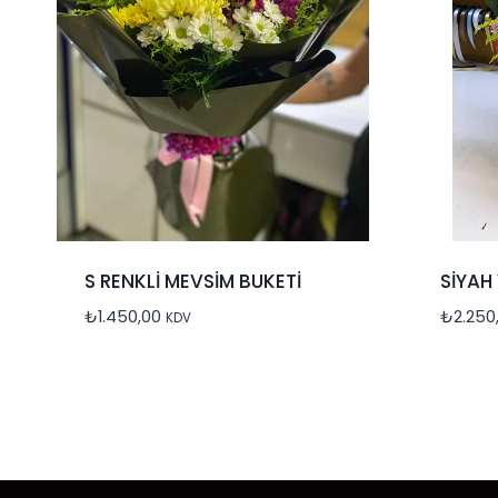
S RENKLİ MEVSİM BUKETİ
SİYAH
₺
1.450,00
₺
2.250
KDV