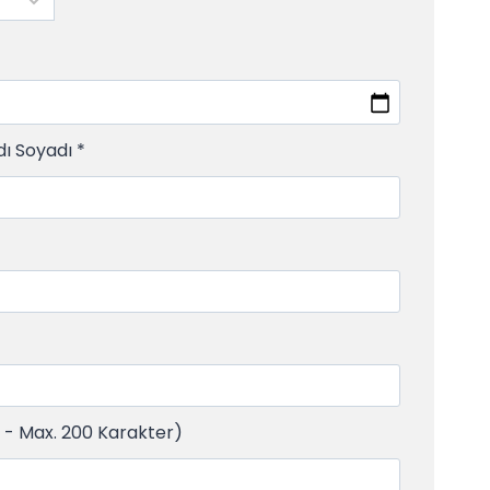
dı Soyadı
*
ı - Max. 200 Karakter)