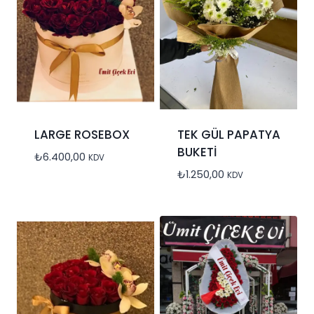
LARGE ROSEBOX
TEK GÜL PAPATYA
BUKETİ
₺
6.400,00
KDV
₺
1.250,00
KDV