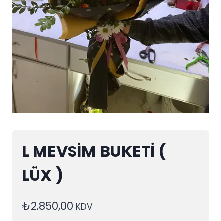
L MEVSİM BUKETİ (
LÜX )
₺
2.850,00
KDV