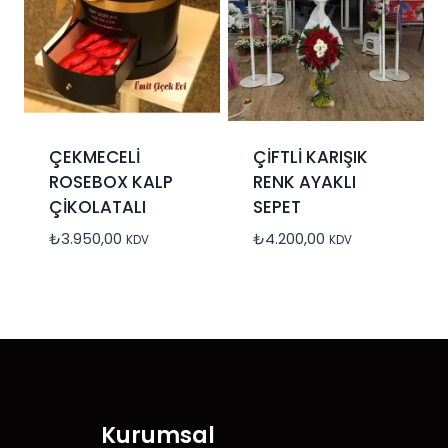
ÇEKMECELİ
ÇİFTLİ KARIŞIK
ROSEBOX KALP
RENK AYAKLI
ÇİKOLATALI
SEPET
₺
3.950,00
₺
4.200,00
KDV
KDV
Kurumsal