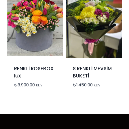
RENKLİ ROSEBOX
S RENKLİ MEVSİM
lüx
BUKETİ
₺
8.900,00
₺
1.450,00
KDV
KDV