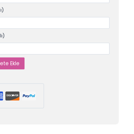
ı)
lı)
ete Ekle