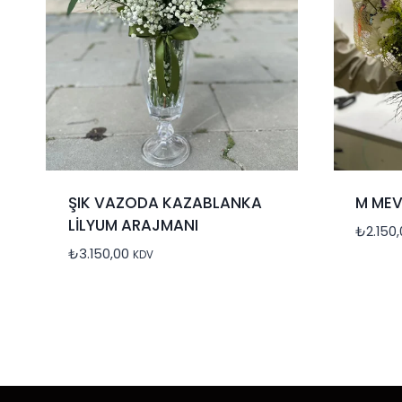
ŞIK VAZODA KAZABLANKA
M MEV
LİLYUM ARAJMANI
₺
2.150
₺
3.150,00
KDV