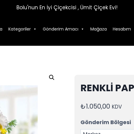
Bolu'nun En İyi Çiçekcisi , Ümit Çiçek Evi!
a
Kategoriler
Gönderim Amacı
Mağaza
Hesabım
RENKLİ PA
₺
1.050,00
KDV
Gönderim Bölgesi