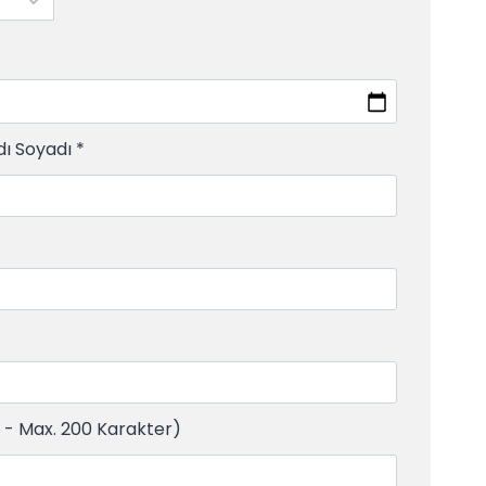
dı Soyadı
*
ı - Max. 200 Karakter)