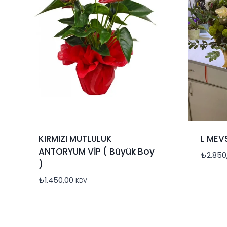
KIRMIZI MUTLULUK
L MEVS
ANTORYUM VİP ( Büyük Boy
₺
2.850
)
₺
1.450,00
KDV