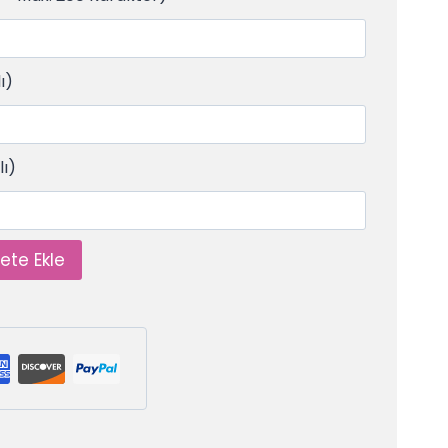
ı)
lı)
ete Ekle