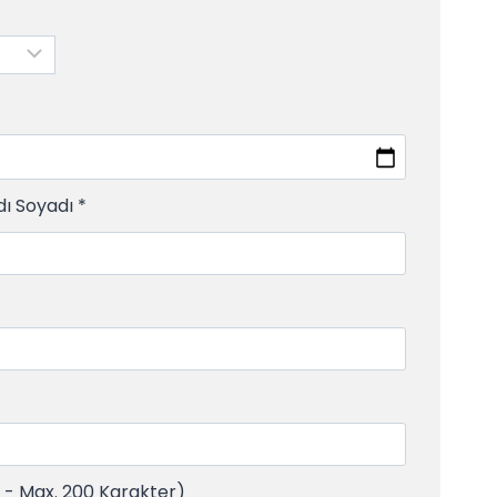
dı Soyadı
*
ı - Max. 200 Karakter)