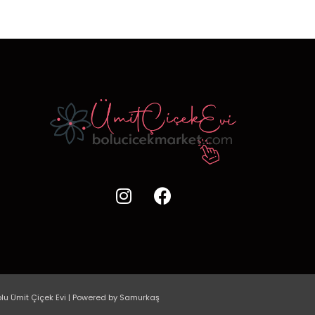
lu Ümit Çiçek Evi | Powered by Samurkaş