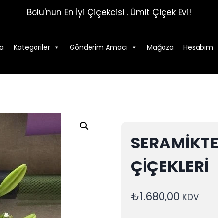
Bolu'nun En İyi Çiçekcisi , Ümit Çiçek Evi!
a
Kategoriler
Gönderim Amacı
Mağaza
Hesabım
SERAMİKTE
ÇİÇEKLERİ
₺
1.680,00
KDV