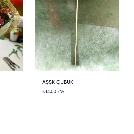
AŞŞK ÇUBUK
₺
14,00
KDV